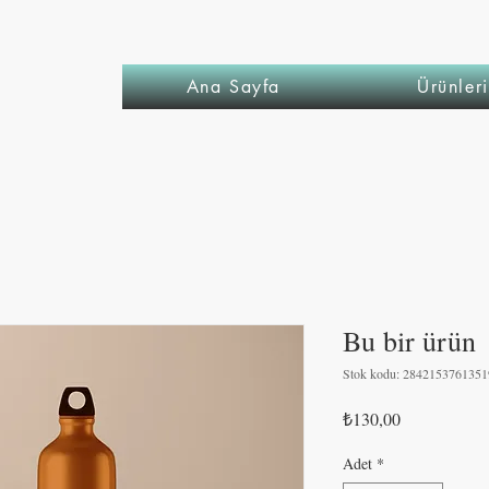
Ana Sayfa
Ürünler
Bu bir ürün
Stok kodu: 2842153761351
Fiyat
₺130,00
Adet
*