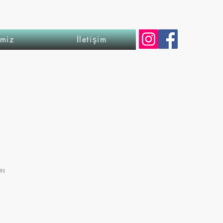
imiz
İletişim
91